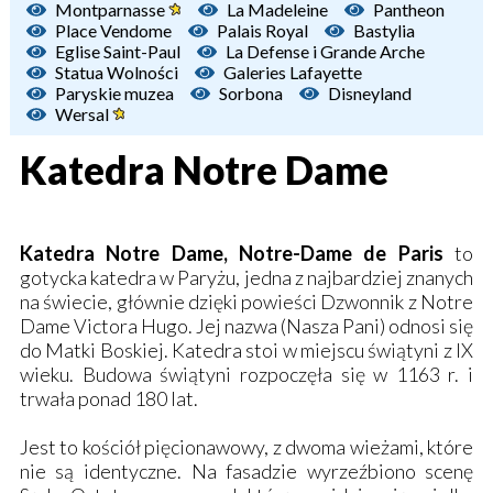
Montparnasse
La Madeleine
Pantheon
Place Vendome
Palais Royal
Bastylia
Eglise Saint-Paul
La Defense i Grande Arche
Statua Wolności
Galeries Lafayette
Paryskie muzea
Sorbona
Disneyland
Wersal
Katedra Notre Dame
Katedra Notre Dame, Notre-Dame de Paris
to
gotycka katedra w Paryżu, jedna z najbardziej znanych
na świecie, głównie dzięki powieści Dzwonnik z Notre
Dame Victora Hugo. Jej nazwa (Nasza Pani) odnosi się
do Matki Boskiej. Katedra stoi w miejscu świątyni z IX
wieku. Budowa świątyni rozpoczęła się w 1163 r. i
trwała ponad 180 lat.
Jest to kościół pięcionawowy, z dwoma wieżami, które
nie są identyczne. Na fasadzie wyrzeźbiono scenę