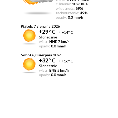
ciśnienie:
1023 hPa
wilgotność:
59%
zachmurzenie:
49%
opady:
0.0 mm/h
Piątek, 7 sierpnia 2026
+29° C
/
+14° C
Słonecznie
wiatr:
NNE 7 km/h
opady:
0.0 mm/h
Sobota, 8 sierpnia 2026
+32° C
/
+16° C
Słonecznie
wiatr:
ENE 5 km/h
opady:
0.0 mm/h