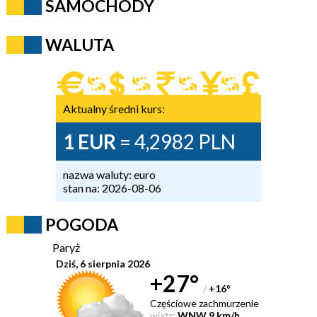
SAMOCHODY
WALUTA
Aktualny średni kurs:
1 EUR
= 4,2982 PLN
nazwa waluty: euro
stan na: 2026-08-06
POGODA
Paryż
Dziś, 6 sierpnia 2026
+27°
/
+16
°
Częściowe zachmurzenie
wiatr:
WNW 9 km/h