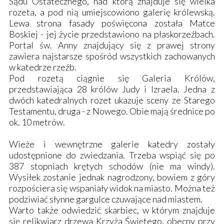
Sądu Ostatecznego, nad którą znajduje się wielka
rozeta, a pod nią umiejscowiono galerię królewską.
Lewa strona fasady poświęcona została Matce
Boskiej - jej życie przedstawiono na płaskorzeźbach.
Portal św. Anny znajdujący się z prawej strony
zawiera najstarsze spośród wszystkich zachowanych
w katedrze rzeźb.
Pod rozetą ciągnie się Galeria Królów,
przedstawiająca 28 królów Judy i Izraela. Jedna z
dwóch katedralnych rozet ukazuje sceny ze Starego
Testamentu, druga - z Nowego. Obie mają średnice po
ok. 10 metrów.
Wieże i wewnętrzne galerie katedry zostały
udostępnione do zwiedzania. Trzeba wspiąć się po
387 stopniach krętych schodów (nie ma windy).
Wysiłek zostanie jednak nagrodzony, bowiem z góry
rozpościera się wspaniały widok na miasto. Można też
podziwiać słynne gargulce czuwające nad miastem.
Warto także odwiedzić skarbiec, w którym znajduje
się relikwiarz drzewa Krzyża Świętego, obecny przy