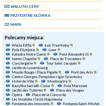
WALUTA I CENY
PRZYDATNE SŁÓWKA
MAPA
Polecamy miejsca:
Wieża Eiffla
Łuk Triumfalny
Pola Elizejskie
Luwr
Katedra Notre Dame
Pont Alexandre III
Sainte Chapelle
Place du Trocadero
Conciergerie
Tour Saint-Jacques
Jardin du Luxembourg
Moulin Rouge i Place Pigalle
Pont des Arts
Centre Georges Pompidou i Igor Stravinsky
Hotel de Ville
Montmartre
Bazylika Sacrà©-Coeur
Pola Marsowe
Jardin des Tuileries
Place des Vosges
Opera
Place de la Concorde
Les Invalides i Grób Napoleona
Fontanna des Innocents
Fontanna Saint-Michel