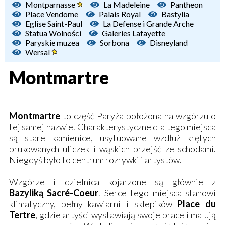
Montparnasse
La Madeleine
Pantheon
Place Vendome
Palais Royal
Bastylia
Eglise Saint-Paul
La Defense i Grande Arche
Statua Wolności
Galeries Lafayette
Paryskie muzea
Sorbona
Disneyland
Wersal
Montmartre
Montmartre
to część Paryża położona na wzgórzu o
tej samej nazwie. Charakterystyczne dla tego miejsca
są stare kamienice, usytuowane wzdłuż krętych
brukowanych uliczek i wąskich przejść ze schodami.
Niegdyś było to centrum rozrywki i artystów.
Wzgórze i dzielnica kojarzone są głównie z
Bazyliką Sacré-Coeur
. Serce tego miejsca stanowi
klimatyczny, pełny kawiarni i sklepików
Place du
Tertre
, gdzie artyści wystawiają swoje prace i malują