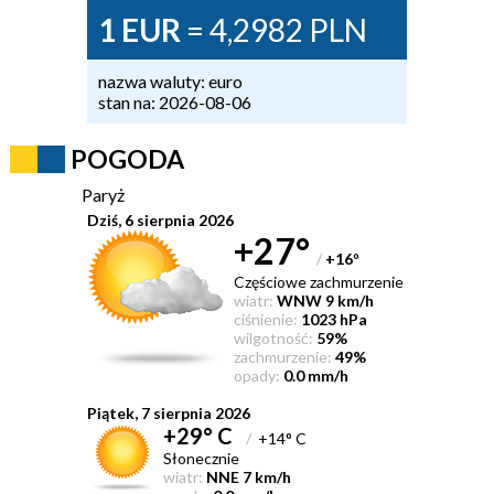
1 EUR
= 4,2982 PLN
nazwa waluty: euro
stan na: 2026-08-06
POGODA
Paryż
Dziś, 6 sierpnia 2026
+27°
/
+16
°
Częściowe zachmurzenie
wiatr:
WNW 9 km/h
ciśnienie:
1023 hPa
wilgotność:
59%
zachmurzenie:
49%
opady:
0.0 mm/h
Piątek, 7 sierpnia 2026
+29° C
/
+14° C
Słonecznie
wiatr:
NNE 7 km/h