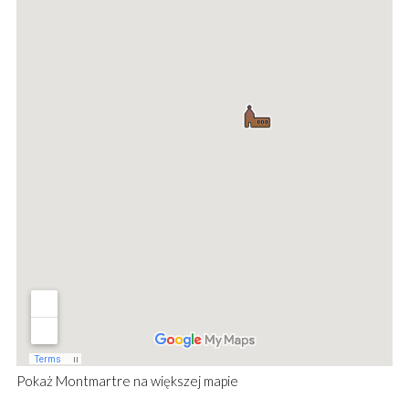
Pokaż
Montmartre
na większej mapie