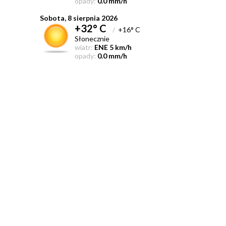
opady:
0.0 mm/h
Sobota, 8 sierpnia 2026
+32° C
/
+16° C
Słonecznie
wiatr:
ENE 5 km/h
opady:
0.0 mm/h