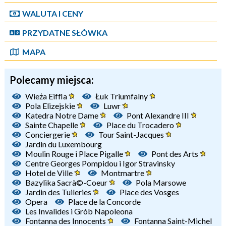
WALUTA I CENY
PRZYDATNE SŁÓWKA
MAPA
Polecamy miejsca:
Wieża Eiffla
Łuk Triumfalny
Pola Elizejskie
Luwr
Katedra Notre Dame
Pont Alexandre III
Sainte Chapelle
Place du Trocadero
Conciergerie
Tour Saint-Jacques
Jardin du Luxembourg
Moulin Rouge i Place Pigalle
Pont des Arts
Centre Georges Pompidou i Igor Stravinsky
Hotel de Ville
Montmartre
Bazylika Sacrà©-Coeur
Pola Marsowe
Jardin des Tuileries
Place des Vosges
Opera
Place de la Concorde
Les Invalides i Grób Napoleona
Fontanna des Innocents
Fontanna Saint-Michel