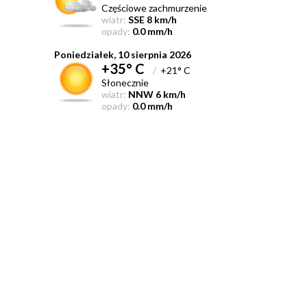
Częściowe zachmurzenie
wiatr:
SSE 8 km/h
opady:
0.0 mm/h
Poniedziałek, 10 sierpnia 2026
+35° C
/
+21° C
Słonecznie
wiatr:
NNW 6 km/h
opady:
0.0 mm/h