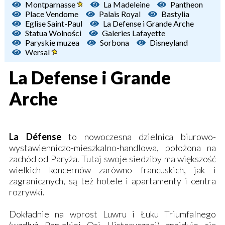
Montparnasse
La Madeleine
Pantheon
Place Vendome
Palais Royal
Bastylia
Eglise Saint-Paul
La Defense i Grande Arche
Statua Wolności
Galeries Lafayette
Paryskie muzea
Sorbona
Disneyland
Wersal
La Defense i Grande
Arche
La Défense
to nowoczesna dzielnica biurowo-
wystawienniczo-mieszkalno-handlowa, położona na
zachód od Paryża. Tutaj swoje siedziby ma większość
wielkich koncernów zarówno francuskich, jak i
zagranicznych, są też hotele i apartamenty i centra
rozrywki.
Dokładnie na wprost Luwru i Łuku Triumfalnego