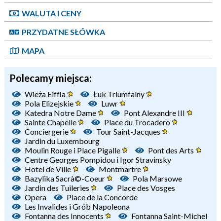
WALUTA I CENY
PRZYDATNE SŁÓWKA
MAPA
Polecamy miejsca:
Wieża Eiffla
Łuk Triumfalny
Pola Elizejskie
Luwr
Katedra Notre Dame
Pont Alexandre III
Sainte Chapelle
Place du Trocadero
Conciergerie
Tour Saint-Jacques
Jardin du Luxembourg
Moulin Rouge i Place Pigalle
Pont des Arts
Centre Georges Pompidou i Igor Stravinsky
Hotel de Ville
Montmartre
Bazylika Sacrà©-Coeur
Pola Marsowe
Jardin des Tuileries
Place des Vosges
Opera
Place de la Concorde
Les Invalides i Grób Napoleona
Fontanna des Innocents
Fontanna Saint-Michel