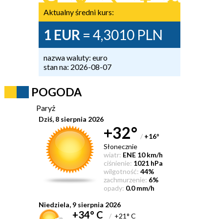
Aktualny średni kurs:
1 EUR
= 4,3010 PLN
nazwa waluty: euro
stan na: 2026-08-07
POGODA
Paryż
Dziś, 8 sierpnia 2026
+32°
/
+16
°
Słonecznie
wiatr:
ENE 10 km/h
ciśnienie:
1021 hPa
wilgotność:
44%
zachmurzenie:
6%
opady:
0.0 mm/h
Niedziela, 9 sierpnia 2026
+34° C
/
+21° C