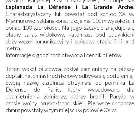
(wzdłuż Paryskiej Osi Historycznej) znajduje się
Esplanada La Défense i La Grande Arche
.
Charakterystyczny łuk powstał pod koniec XX w.
Marmurowo-szklana konstrukcja ma 110 m wysokości i
ponad 100 szerokości. Na jego szczycie znajduje się
płatny taras widokowy, natomiast pod budynkiem
duży węzeł komunikacyjny i końcowa stacja linii nr 1
metra.
Informacje o godzinach otwarcia i cennik biletów
Teren wokół biurowca został zamieniony na pieszy
deptak, natomiast ruch kołowy odbywa się pod ziemią.
Swoją nazwę dzielnica otrzymała od pomnika La
Défense de Paris, który wybudowano dla
upamiętnienia żołnierzy, którzy bronili Paryża w
czasie wojny prusko-francuskiej. Pierwsze drapacze
chmur powstały w tym miejscu w połowie XX w.